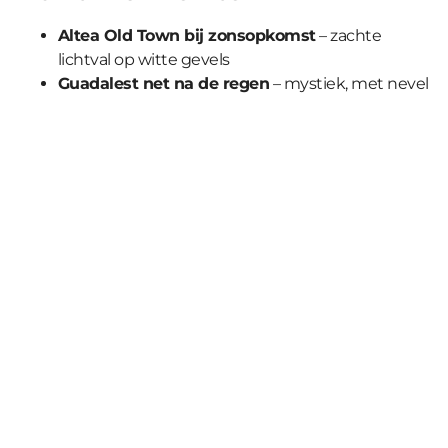
Altea Old Town bij zonsopkomst
– zachte
lichtval op witte gevels
Guadalest net na de regen
– mystiek, met nevel
over het stuwmeer
Zonsondergang vanaf Serra Gelada
(Benidorm)
– goud-roze luchten