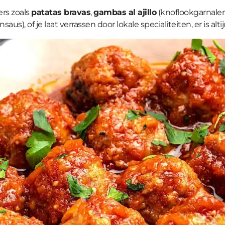
ers zoals
patatas bravas
,
gambas al ajillo
(knoflookgarnalen
aus), of je laat verrassen door lokale specialiteiten, er is alt