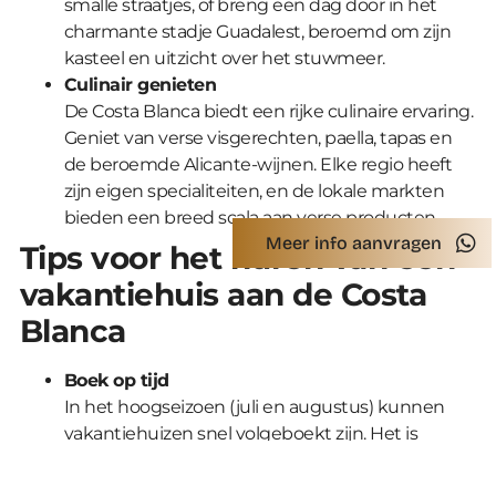
smalle straatjes, of breng een dag door in het
charmante stadje Guadalest, beroemd om zijn
kasteel en uitzicht over het stuwmeer.
Culinair genieten
De Costa Blanca biedt een rijke culinaire ervaring.
Geniet van verse visgerechten, paella, tapas en
de beroemde Alicante-wijnen. Elke regio heeft
zijn eigen specialiteiten, en de lokale markten
bieden een breed scala aan verse producten.
Meer info aanvragen
Tips voor het huren van een
vakantiehuis aan de Costa
Blanca
Boek op tijd
In het hoogseizoen (juli en augustus) kunnen
vakantiehuizen snel volgeboekt zijn. Het is
daarom aan te raden om je accommodatie
vroegtijdig te boeken.